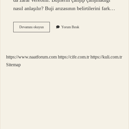
da zarar verebilir. Bujilerin çalışıp çalışmadığı
nasıl anlaşılır? Buji arızasının belirtilerini fark…
Buji
Devamını okuyun
Yorum Bırak
Ne
Zaman
Devreye
Girer
https://www.naatforum.com
https://cife.com.tr
https://kuli.com.tr
Sitemap