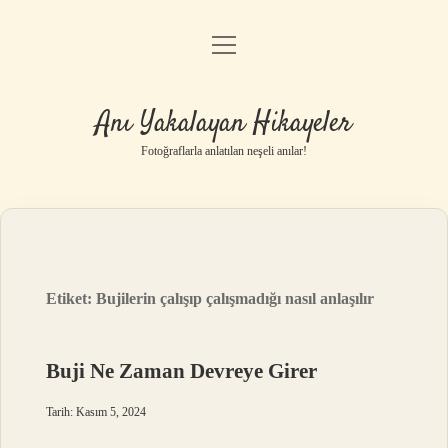
menüyü
Anasayfa
aç
Gizlilik Politikası
Anı Yakalayan Hikayeler
Yasal Uyarı
Fotoğraflarla anlatılan neşeli anılar!
Hakkımızda
Etiket:
Bujilerin çalışıp çalışmadığı nasıl anlaşılır
Buji Ne Zaman Devreye Girer
Tarih: Kasım 5, 2024