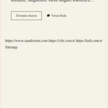
kullanın, balgamınız varsa balgam söktürücü…
Bronşit
Devamını okuyun
Yorum Bırak
Oldurur
Mu
https://www.naatforum.com
https://cife.com.tr
https://kuli.com.tr
Sitemap