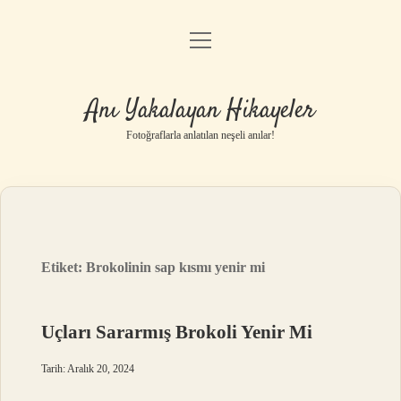
menüyü
Anasayfa
aç
Gizlilik Politikası
Anı Yakalayan Hikayeler
Yasal Uyarı
Fotoğraflarla anlatılan neşeli anılar!
Hakkımızda
Etiket:
Brokolinin sap kısmı yenir mi
Uçları Sararmış Brokoli Yenir Mi
Tarih: Aralık 20, 2024