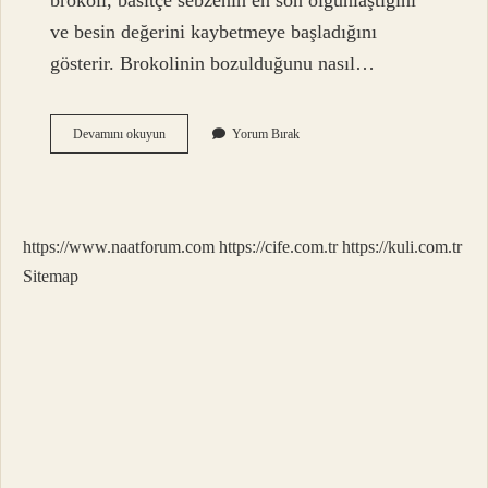
brokoli, basitçe sebzenin en son olgunlaştığını
ve besin değerini kaybetmeye başladığını
gösterir. Brokolinin bozulduğunu nasıl…
Uçları
Devamını okuyun
Yorum Bırak
Sararmış
Brokoli
Yenir
Mi
https://www.naatforum.com
https://cife.com.tr
https://kuli.com.tr
Sitemap