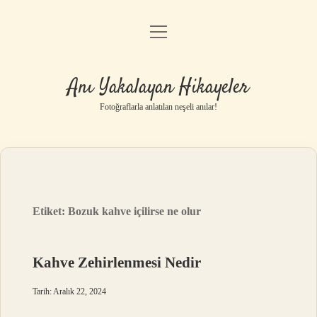
menüyü
Anasayfa
aç
Gizlilik Politikası
Anı Yakalayan Hikayeler
Yasal Uyarı
Fotoğraflarla anlatılan neşeli anılar!
Hakkımızda
Etiket:
Bozuk kahve içilirse ne olur
Kahve Zehirlenmesi Nedir
Tarih: Aralık 22, 2024