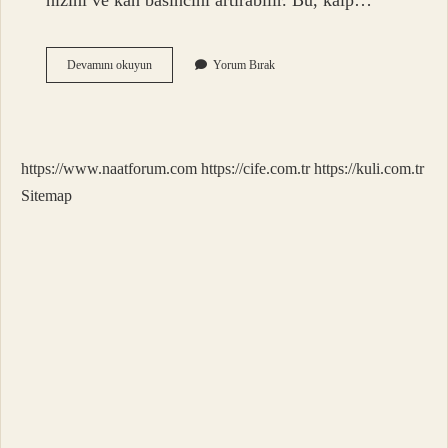
hızını ve kan basıncını artırabilir. Bu, kalp…
Kahve
Devamını okuyun
Yorum Bırak
Zehirlenmesi
Nedir
https://www.naatforum.com
https://cife.com.tr
https://kuli.com.tr
Sitemap