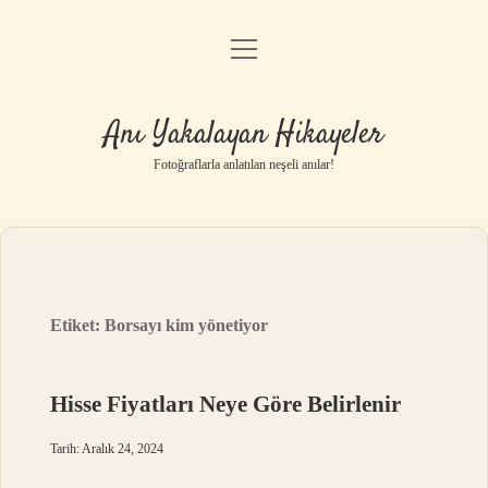
menüyü
Anasayfa
aç
Gizlilik Politikası
Anı Yakalayan Hikayeler
Yasal Uyarı
Fotoğraflarla anlatılan neşeli anılar!
Hakkımızda
Etiket:
Borsayı kim yönetiyor
Hisse Fiyatları Neye Göre Belirlenir
Tarih: Aralık 24, 2024