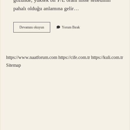
gözünde, yüksek bir P/E oranı hisse senedinin
pahalı olduğu anlamına gelir…
Hisse
Devamını okuyun
Yorum Bırak
Fiyatları
Neye
Göre
Belirlenir
https://www.naatforum.com
https://cife.com.tr
https://kuli.com.tr
Sitemap