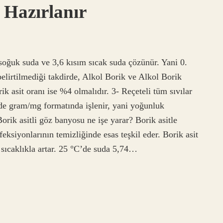
l Hazırlanır
m soğuk suda ve 3,6 kısım sıcak suda çözünür. Yani 0.
elirtilmediği takdirde, Alkol Borik ve Alkol Borik
k asit oranı ise %4 olmalıdır. 3- Reçeteli tüm sıvılar
de gram/mg formatında işlenir, yani yoğunluk
orik asitli göz banyosu ne işe yarar? Borik asitle
feksiyonlarının temizliğinde esas teşkil eder. Borik asit
 sıcaklıkla artar. 25 °C’de suda 5,74…