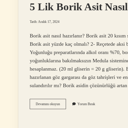
5 Lik Borik Asit Nası
Tarih: Aralık 17, 2024
Borik asit nasıl hazırlanır? Borik asit 20 kısı
Borik asit yüzde kaç olmalı? 2- Reçetede aksi b
Yoğunluğu preparatlarında alkol oranı %70, bori
yoğunluklarına bakılmaksızın Medula sistemin
hesaplanmaz. (20 ml gliserin = 20 g gliserin). B
hazırlanan göz gargarası da göz tahrişleri ve en
sulandırılır mı? Borik asidin çözünürlüğü artan
5
Devamını okuyun
Yorum Bırak
Lik
Borik
Asit
Nasıl