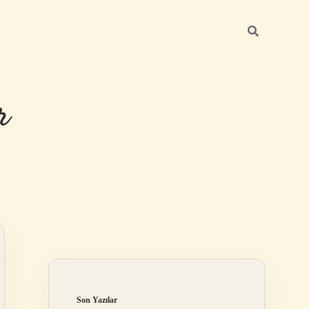
r
Sidebar
ilbet giriş
Son Yazılar