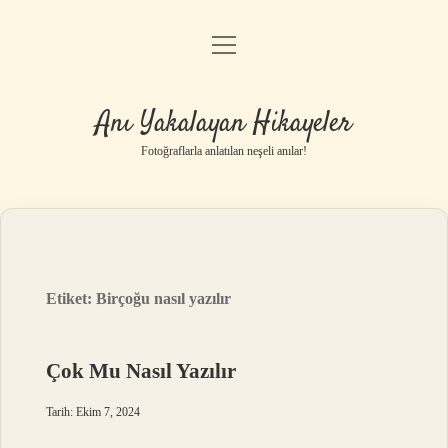
menüyü
Anasayfa
aç
Gizlilik Politikası
Anı Yakalayan Hikayeler
Yasal Uyarı
Fotoğraflarla anlatılan neşeli anılar!
Hakkımızda
Etiket:
Birçoğu nasıl yazılır
Çok Mu Nasıl Yazılır
Tarih: Ekim 7, 2024