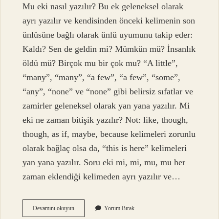
Mu eki nasıl yazılır? Bu ek geleneksel olarak
ayrı yazılır ve kendisinden önceki kelimenin son
ünlüsüne bağlı olarak ünlü uyumunu takip eder:
Kaldı? Sen de geldin mi? Mümkün mü? İnsanlık
öldü mü? Birçok mu bir çok mu? “A little”,
“many”, “many”, “a few”, “a few”, “some”,
“any”, “none” ve “none” gibi belirsiz sıfatlar ve
zamirler geleneksel olarak yan yana yazılır. Mi
eki ne zaman bitişik yazılır? Not: like, though,
though, as if, maybe, because kelimeleri zorunlu
olarak bağlaç olsa da, “this is here” kelimeleri
yan yana yazılır. Soru eki mi, mi, mu, mu her
zaman eklendiği kelimeden ayrı yazılır ve…
Çok
Devamını okuyun
Yorum Bırak
Mu