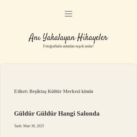
menüyü
Anasayfa
aç
Gizlilik Politikası
Anı Yakalayan Hikayeler
Yasal Uyarı
Fotoğraflarla anlatılan neşeli anılar!
Hakkımızda
Etiket:
Beşiktaş Kültür Merkezi kimin
Güldür Güldür Hangi Salonda
Tarih: Mart 30, 2025