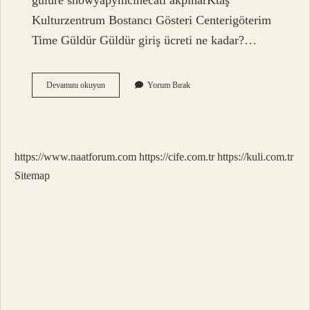
gülüre showyapymcinecati akpınarKtaş
Kulturzentrum Bostancı Gösteri Centerigöterim
Time Güldür Güldür giriş ücreti ne kadar?…
Güldür
Devamını okuyun
Yorum Bırak
Güldür
Hangi
Salonda
https://www.naatforum.com
https://cife.com.tr
https://kuli.com.tr
Sitemap