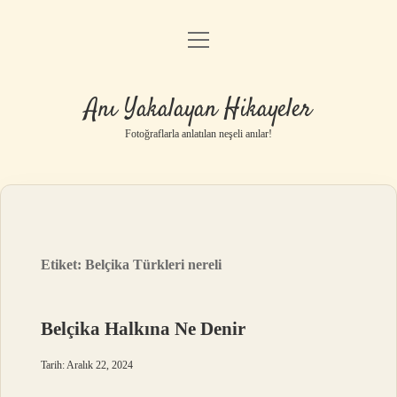
menüyü
Anasayfa
aç
Gizlilik Politikası
Anı Yakalayan Hikayeler
Yasal Uyarı
Fotoğraflarla anlatılan neşeli anılar!
Hakkımızda
Etiket:
Belçika Türkleri nereli
Belçika Halkına Ne Denir
Tarih: Aralık 22, 2024