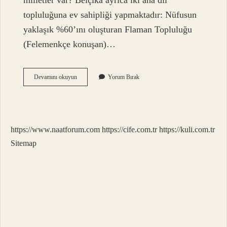
milletler var? Belçika ayrıca iki ana dil
topluluğuna ev sahipliği yapmaktadır: Nüfusun
yaklaşık %60’ını oluşturan Flaman Topluluğu
(Felemenkçe konuşan)…
Belçika
Devamını okuyun
Yorum Bırak
Halkına
Ne
Denir
https://www.naatforum.com
https://cife.com.tr
https://kuli.com.tr
Sitemap