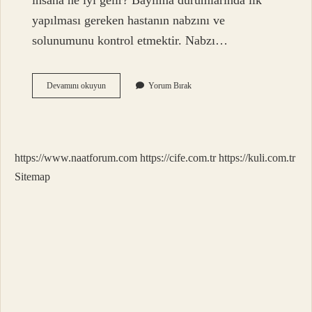
insana ne iyi gelir? Bayılma durumlarında ilk
yapılması gereken hastanın nabzını ve
solunumunu kontrol etmektir. Nabzı…
Bayılacak
Devamını okuyun
Yorum Bırak
Gibi
Olma
Hissi
Neden
Olur
https://www.naatforum.com
https://cife.com.tr
https://kuli.com.tr
Sitemap