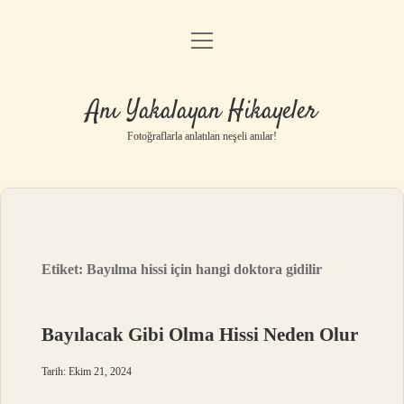
menüyü
Anasayfa
aç
Gizlilik Politikası
Anı Yakalayan Hikayeler
Yasal Uyarı
Fotoğraflarla anlatılan neşeli anılar!
Hakkımızda
Etiket:
Bayılma hissi için hangi doktora gidilir
Bayılacak Gibi Olma Hissi Neden Olur
Tarih: Ekim 21, 2024