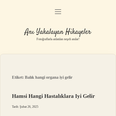
menüyü
Anasayfa
aç
Gizlilik Politikası
Anı Yakalayan Hikayeler
Yasal Uyarı
Fotoğraflarla anlatılan neşeli anılar!
Hakkımızda
Etiket:
Balık hangi organa iyi gelir
Hamsi Hangi Hastalıklara Iyi Gelir
Tarih: Şubat 26, 2025