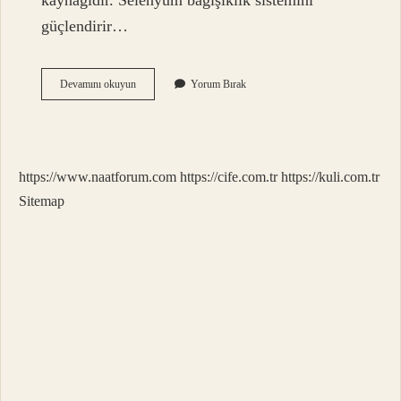
kaynağıdır. Selenyum bağışıklık sistemini
güçlendirir…
Hamsi
Devamını okuyun
Yorum Bırak
Hangi
Hastalıklara
Iyi
Gelir
https://www.naatforum.com
https://cife.com.tr
https://kuli.com.tr
Sitemap