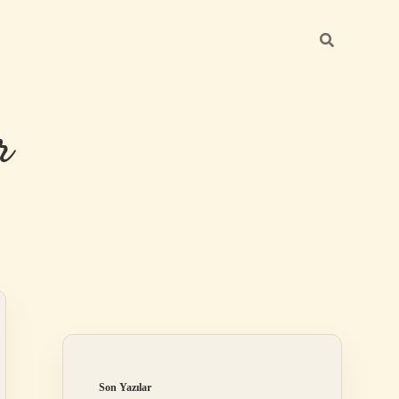
r
Sidebar
ilbet giriş
Son Yazılar