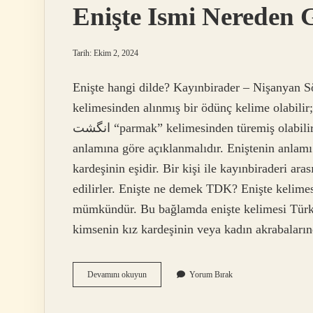
Enişte Ismi Nereden G
Tarih: Ekim 2, 2024
Enişte hangi dilde? Kayınbirader – Nişanyan Sözlüğü. Farsça anguşte
kelimesinden alınmış bir ödünç kelime olabilir
انگشت “parmak” kelimesinden türemiş olabilir; ancak bu kesin değildir. Farsça kelimeyle ilişkisi,
anlamına göre açıklanmalıdır. Eniştenin anlamı 
kardeşinin eşidir. Bir kişi ile kayınbiraderi ar
edilirler. Enişte ne demek TDK? Enişte kelim
mümkündür. Bu bağlamda enişte kelimesi Türk
kimsenin kız kardeşinin veya kadın akrabaları
Enişte
Devamını okuyun
Yorum Bırak
Ismi
Nereden
Gelir