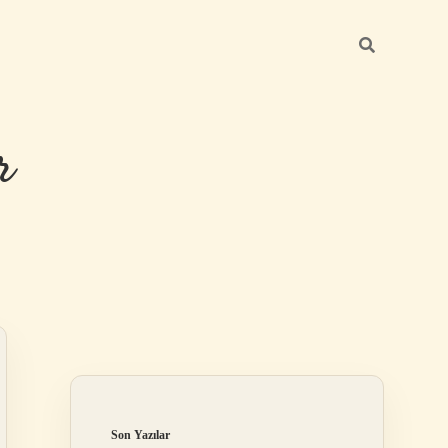
r
Sidebar
ilbet giriş
Son Yazılar