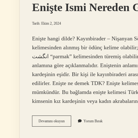
Enişte Ismi Nereden G
Tarih: Ekim 2, 2024
Enişte hangi dilde? Kayınbirader – Nişanyan Sözlüğü. Farsça anguşte
kelimesinden alınmış bir ödünç kelime olabilir
انگشت “parmak” kelimesinden türemiş olabilir; ancak bu kesin değildir. Farsça kelimeyle ilişkisi,
anlamına göre açıklanmalıdır. Eniştenin anlamı 
kardeşinin eşidir. Bir kişi ile kayınbiraderi ar
edilirler. Enişte ne demek TDK? Enişte kelim
mümkündür. Bu bağlamda enişte kelimesi Türk
kimsenin kız kardeşinin veya kadın akrabaları
Enişte
Devamını okuyun
Yorum Bırak
Ismi
Nereden
Gelir