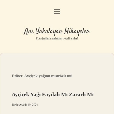
menüyü
Anasayfa
aç
Gizlilik Politikası
Anı Yakalayan Hikayeler
Yasal Uyarı
Fotoğraflarla anlatılan neşeli anılar!
Hakkımızda
Etiket:
Ayçiçek yağımı mısırözü mü
Ayçiçek Yağı Faydalı Mı Zararlı Mı
Tarih: Aralık 19, 2024