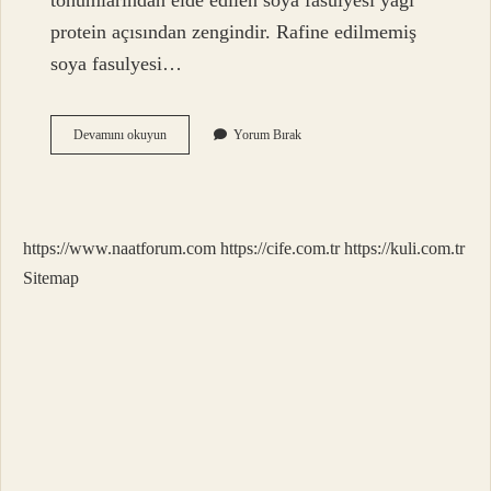
tohumlarından elde edilen soya fasulyesi yağı
protein açısından zengindir. Rafine edilmemiş
soya fasulyesi…
Ayçiçek
Devamını okuyun
Yorum Bırak
Yağı
Faydalı
Mı
Zararlı
Mı
https://www.naatforum.com
https://cife.com.tr
https://kuli.com.tr
Sitemap