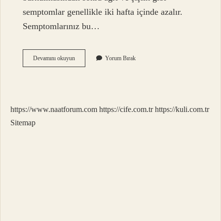
semptomlar genellikle iki hafta içinde azalır.
Semptomlarınız bu…
Ayak
Devamını okuyun
Yorum Bırak
Bağları
Ne
Zaman
Iyileşir
https://www.naatforum.com
https://cife.com.tr
https://kuli.com.tr
Sitemap