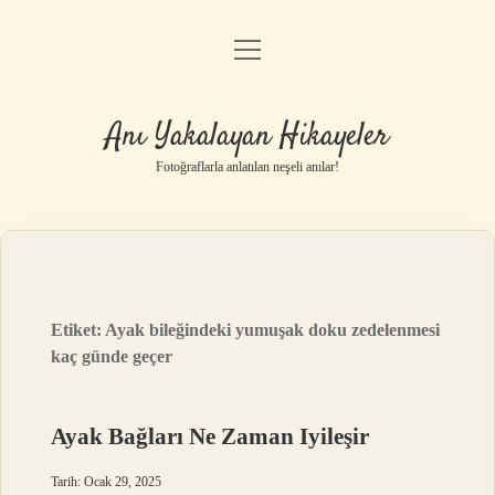
menüyü
Anasayfa
aç
Gizlilik Politikası
Anı Yakalayan Hikayeler
Yasal Uyarı
Fotoğraflarla anlatılan neşeli anılar!
Hakkımızda
Etiket:
Ayak bileğindeki yumuşak doku zedelenmesi
kaç günde geçer
Ayak Bağları Ne Zaman Iyileşir
Tarih: Ocak 29, 2025