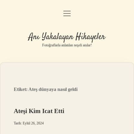
menüyü
Anasayfa
aç
Gizlilik Politikası
Anı Yakalayan Hikayeler
Yasal Uyarı
Fotoğraflarla anlatılan neşeli anılar!
Hakkımızda
Etiket:
Ateş dünyaya nasıl geldi
Ateşi Kim Icat Etti
Tarih: Eylül 26, 2024