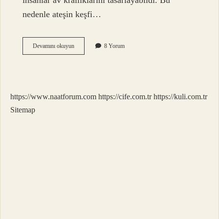
insanlar av krallıklarını tasarlayabildi. Bu
nedenle ateşin keşfi…
Ateşi
Devamını okuyun
8 Yorum
Kim
Icat
Etti
https://www.naatforum.com
https://cife.com.tr
https://kuli.com.tr
Sitemap