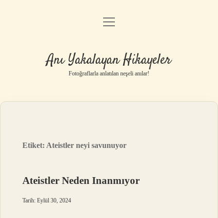
menüyü
Anasayfa
aç
Gizlilik Politikası
Anı Yakalayan Hikayeler
Yasal Uyarı
Fotoğraflarla anlatılan neşeli anılar!
Hakkımızda
Etiket:
Ateistler neyi savunuyor
Ateistler Neden Inanmıyor
Tarih: Eylül 30, 2024