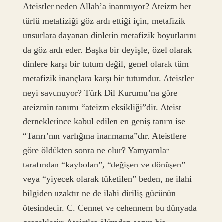
Ateistler neden Allah’a inanmıyor? Ateizm her
türlü metafiziği göz ardı ettiği için, metafizik
unsurlara dayanan dinlerin metafizik boyutlarını
da göz ardı eder. Başka bir deyişle, özel olarak
dinlere karşı bir tutum değil, genel olarak tüm
metafizik inançlara karşı bir tutumdur. Ateistler
neyi savunuyor? Türk Dil Kurumu’na göre
ateizmin tanımı “ateizm eksikliği”dir. Ateist
derneklerince kabul edilen en geniş tanım ise
“Tanrı’nın varlığına inanmama”dır. Ateistlere
göre öldükten sonra ne olur? Yamyamlar
tarafından “kaybolan”, “değişen ve dönüşen”
veya “yiyecek olarak tüketilen” beden, ne ilahi
bilgiden uzaktır ne de ilahi diriliş gücünün
ötesindedir. C. Cennet ve cehennem bu dünyada