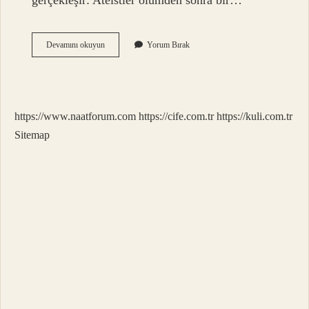
gerçekleşir: Ateistler ölümden sonra bir…
Ateistler
Devamını okuyun
Yorum Bırak
Neden
Inanmıyor
https://www.naatforum.com
https://cife.com.tr
https://kuli.com.tr
Sitemap