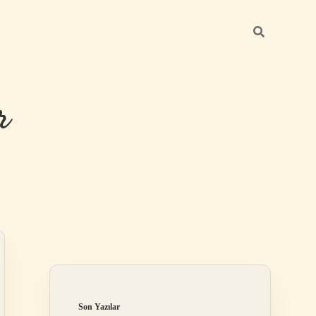
r
Sidebar
ilbet giriş
Son Yazılar