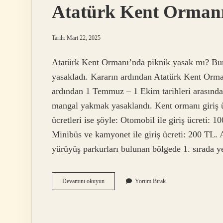
Atatürk Kent Ormanı
Tarih: Mart 22, 2025
Atatürk Kent Ormanı’nda piknik yasak mı? Burs
yasakladı. Kararın ardından Atatürk Kent Orman
ardından 1 Temmuz – 1 Ekim tarihleri ​​arasınd
mangal yakmak yasaklandı. Kent ormanı giriş 
ücretleri ise şöyle: Otomobil ile giriş ücreti: 1
Minibüs ve kamyonet ile giriş ücreti: 200 TL. 
yürüyüş parkurları bulunan bölgede 1. sırada 
Atatürk
Devamını okuyun
Yorum Bırak
Kent
Ormanı
Yiyecek
Yasak