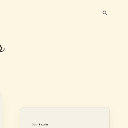
r
Sidebar
ilbet giriş
Son Yazılar