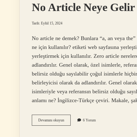
No Article Neye Gelir
Tarih: Eylül 15, 2024
No article ne demek? Bunlara “a, an veya the” a
ne için kullanılır? etiketi web sayfasına yerleş
yerleştirmek için kullanılır. Zero article nerelerd
adlandırılır. Genel olarak, özel isimlerle, refer
belirsiz olduğu sayılabilir çoğul isimlerle hiçbi
belirleyicisi olarak da adlandırılır. Genel olara
isimleriyle veya referansın belirsiz olduğu sayıl
anlamı ne? İngilizce-Türkçe çeviri. Makale, şa
No
Devamını okuyun
6 Yorum
Article
Neye
Gelir