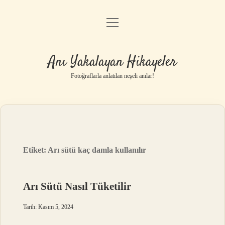
menüyü
Anasayfa
aç
Gizlilik Politikası
Anı Yakalayan Hikayeler
Yasal Uyarı
Fotoğraflarla anlatılan neşeli anılar!
Hakkımızda
Etiket:
Arı sütü kaç damla kullanılır
Arı Sütü Nasıl Tüketilir
Tarih: Kasım 5, 2024