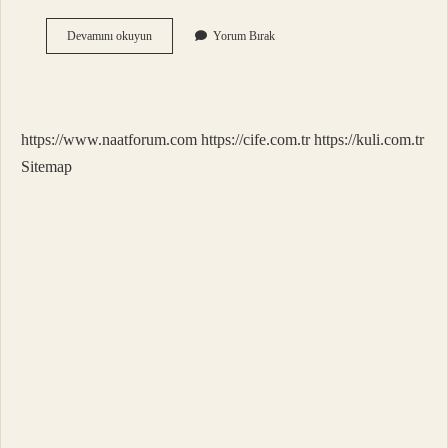
Arı
Devamını okuyun
Yorum Bırak
Sütü
Nasıl
Tüketilir
https://www.naatforum.com
https://cife.com.tr
https://kuli.com.tr
Sitemap