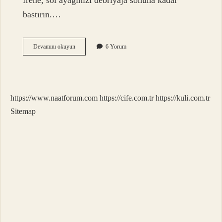
frene, sol ayağınızı debriyaja sonuna kadar
bastırın.…
Ilk
Devamını okuyun
6 Yorum
Araba
Nasıl
Kaldırılır
https://www.naatforum.com
https://cife.com.tr
https://kuli.com.tr
Sitemap