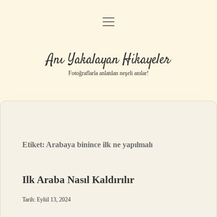
menüyü
Anasayfa
aç
Gizlilik Politikası
Anı Yakalayan Hikayeler
Yasal Uyarı
Fotoğraflarla anlatılan neşeli anılar!
Hakkımızda
Etiket:
Arabaya binince ilk ne yapılmalı
Ilk Araba Nasıl Kaldırılır
Tarih: Eylül 13, 2024