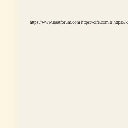
Öğrenme
Nedir
https://www.naatforum.com
https://cife.com.tr
https://