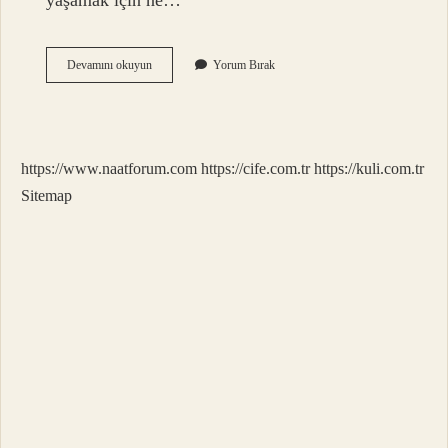
yaşamak için ne…
Anı
Devamını okuyun
Yorum Bırak
Yaşamak
Için
Ne
Yapmalı
https://www.naatforum.com
https://cife.com.tr
https://kuli.com.tr
Sitemap