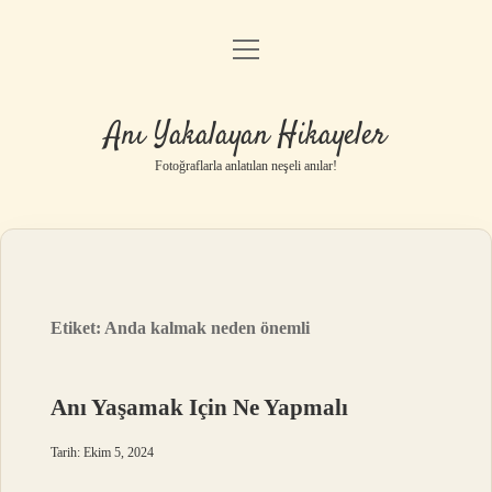
menüyü
Anasayfa
aç
Gizlilik Politikası
Anı Yakalayan Hikayeler
Yasal Uyarı
Fotoğraflarla anlatılan neşeli anılar!
Hakkımızda
Etiket:
Anda kalmak neden önemli
Anı Yaşamak Için Ne Yapmalı
Tarih: Ekim 5, 2024