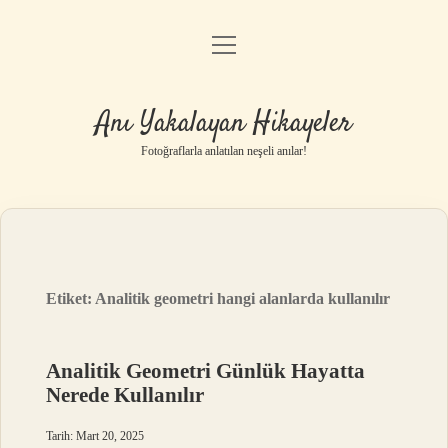
menüyü
Anasayfa
aç
Gizlilik Politikası
Anı Yakalayan Hikayeler
Yasal Uyarı
Fotoğraflarla anlatılan neşeli anılar!
Hakkımızda
Etiket:
Analitik geometri hangi alanlarda kullanılır
Analitik Geometri Günlük Hayatta
Nerede Kullanılır
Tarih: Mart 20, 2025