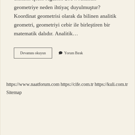
geometriye neden ihtiyaç duyulmuştur?
Koordinat geometrisi olarak da bilinen analitik
geometri, geometriyi cebir ile birleştiren bir
matematik dalıdır. Analitik…
Analitik
Devamını okuyun
Yorum Bırak
Geometri
Günlük
Hayatta
Nerede
Kullanılır
https://www.naatforum.com
https://cife.com.tr
https://kuli.com.tr
Sitemap