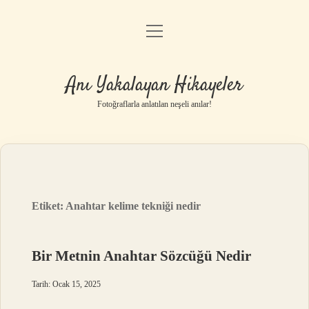
menüyü
Anasayfa
aç
Gizlilik Politikası
Anı Yakalayan Hikayeler
Yasal Uyarı
Fotoğraflarla anlatılan neşeli anılar!
Hakkımızda
Etiket:
Anahtar kelime tekniği nedir
Bir Metnin Anahtar Sözcüğü Nedir
Tarih: Ocak 15, 2025