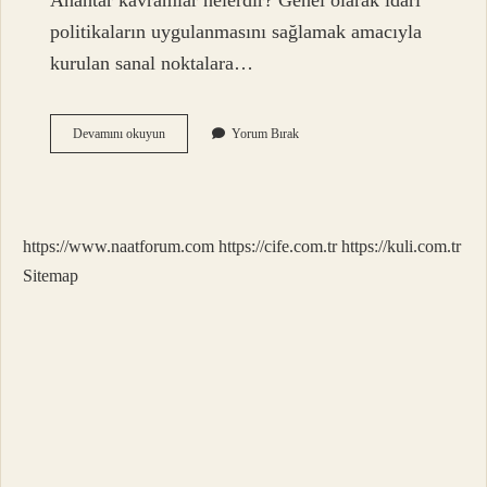
Anahtar kavramlar nelerdir? Genel olarak idari
politikaların uygulanmasını sağlamak amacıyla
kurulan sanal noktalara…
Bir
Devamını okuyun
Yorum Bırak
Metnin
Anahtar
Sözcüğü
Nedir
https://www.naatforum.com
https://cife.com.tr
https://kuli.com.tr
Sitemap