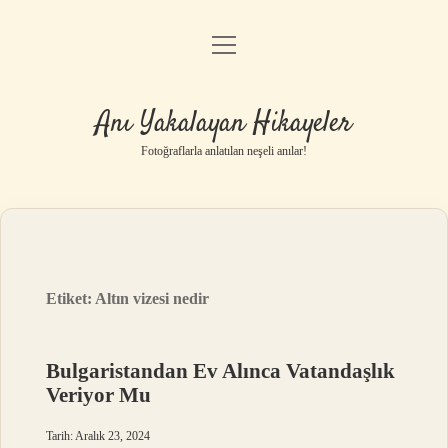
menüyü
Anasayfa
aç
Gizlilik Politikası
Anı Yakalayan Hikayeler
Yasal Uyarı
Fotoğraflarla anlatılan neşeli anılar!
Hakkımızda
Etiket:
Altın vizesi nedir
Bulgaristandan Ev Alınca Vatandaşlık
Veriyor Mu
Tarih: Aralık 23, 2024