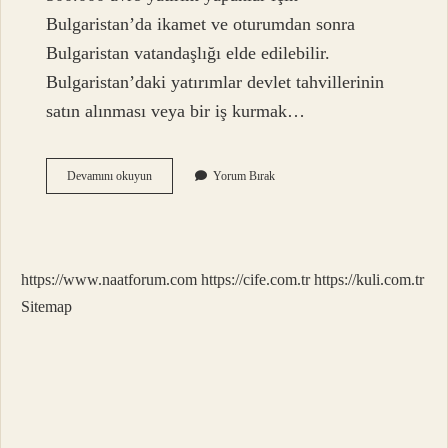
Bulgaristan’da ikamet ve oturumdan sonra
Bulgaristan vatandaşlığı elde edilebilir.
Bulgaristan’daki yatırımlar devlet tahvillerinin
satın alınması veya bir iş kurmak…
Bulgaristandan
Devamını okuyun
Yorum Bırak
Ev
Alınca
Vatandaşlık
Veriyor
Mu
https://www.naatforum.com
https://cife.com.tr
https://kuli.com.tr
Sitemap