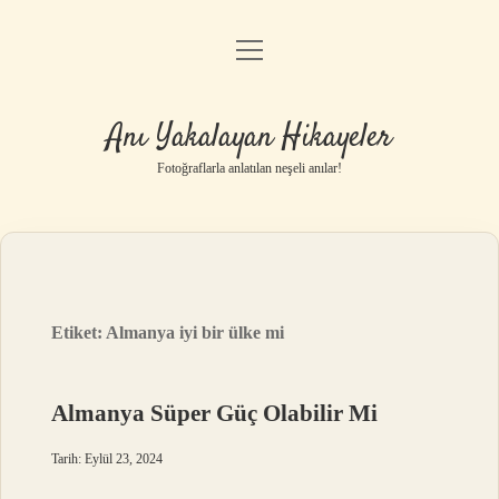
menüyü
Anasayfa
aç
Gizlilik Politikası
Anı Yakalayan Hikayeler
Yasal Uyarı
Fotoğraflarla anlatılan neşeli anılar!
Hakkımızda
Etiket:
Almanya iyi bir ülke mi
Almanya Süper Güç Olabilir Mi
Tarih: Eylül 23, 2024