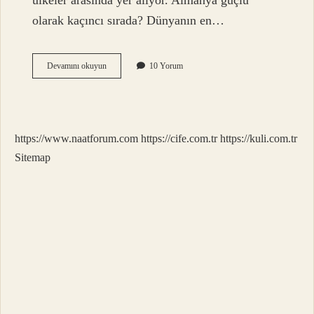
ülkeler arasında yer alıyor. Almanya güçlü
olarak kaçıncı sırada? Dünyanın en…
Almanya
Devamını okuyun
10 Yorum
Süper
Güç
Olabilir
Mi
https://www.naatforum.com
https://cife.com.tr
https://kuli.com.tr
Sitemap