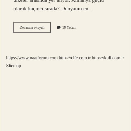
ülkeler arasında yer alıyor. Almanya güçlü
olarak kaçıncı sırada? Dünyanın en…
Almanya
Devamını okuyun
10 Yorum
Süper
Güç
Olabilir
Mi
https://www.naatforum.com
https://cife.com.tr
https://kuli.com.tr
Sitemap