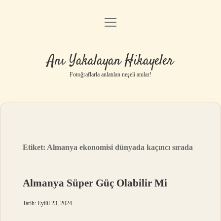
menüyü
Anasayfa
aç
Gizlilik Politikası
Anı Yakalayan Hikayeler
Yasal Uyarı
Fotoğraflarla anlatılan neşeli anılar!
Hakkımızda
Etiket:
Almanya ekonomisi dünyada kaçıncı sırada
Almanya Süper Güç Olabilir Mi
Tarih: Eylül 23, 2024