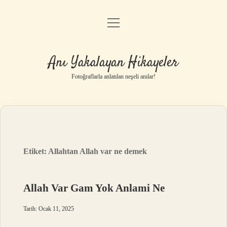
menüyü
Anasayfa
aç
Gizlilik Politikası
Anı Yakalayan Hikayeler
Yasal Uyarı
Fotoğraflarla anlatılan neşeli anılar!
Hakkımızda
Etiket:
Allahtan Allah var ne demek
Allah Var Gam Yok Anlami Ne
Tarih: Ocak 11, 2025