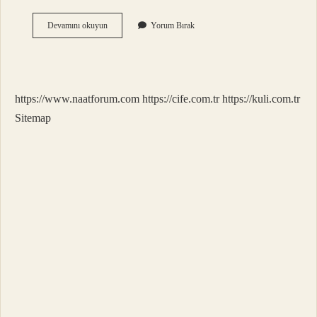
Allah
Devamını okuyun
Yorum Bırak
Var
Gam
Yok
Anlami
Ne
https://www.naatforum.com
https://cife.com.tr
https://kuli.com.tr
Sitemap