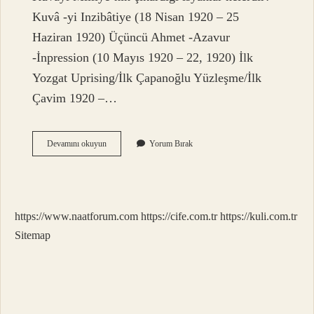
Kuvâ -yi Inzibâtiye (18 Nisan 1920 – 25
Haziran 1920) Üçüncü Ahmet -Azavur
-İnpression (10 Mayıs 1920 – 22, 1920) İlk
Yozgat Uprising/İlk Çapanoğlu Yüzleşme/İlk
Çavim 1920 –…
Istanbul
Devamını okuyun
Yorum Bırak
Hükümeti
Tarafından
Çıkarılan
Ayaklanmalar
Nelerdir
https://www.naatforum.com
https://cife.com.tr
https://kuli.com.tr
Sitemap