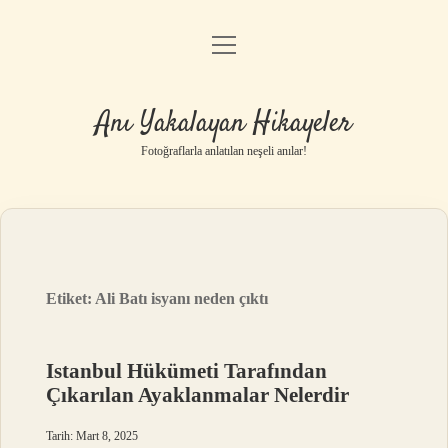
menüyü
Anasayfa
aç
Gizlilik Politikası
Anı Yakalayan Hikayeler
Yasal Uyarı
Fotoğraflarla anlatılan neşeli anılar!
Hakkımızda
Etiket:
Ali Batı isyanı neden çıktı
Istanbul Hükümeti Tarafından
Çıkarılan Ayaklanmalar Nelerdir
Tarih: Mart 8, 2025