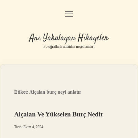
menüyü
Anasayfa
aç
Gizlilik Politikası
Anı Yakalayan Hikayeler
Yasal Uyarı
Fotoğraflarla anlatılan neşeli anılar!
Hakkımızda
Etiket:
Alçalan burç neyi anlatır
Alçalan Ve Yükselen Burç Nedir
Tarih: Ekim 4, 2024