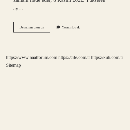
zamanı ifade eder, 8 Kasım 2022. Yükselen
ay…
Alçalan
Devamını okuyun
Yorum Bırak
Ve
Yükselen
Burç
Nedir
https://www.naatforum.com
https://cife.com.tr
https://kuli.com.tr
Sitemap