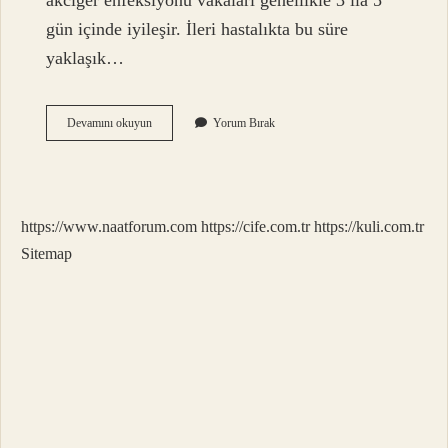
akciğer enfeksiyonu vakaları genellikle 3 ila 5
gün içinde iyileşir. İleri hastalıkta bu süre
yaklaşık…
Akciğer
Devamını okuyun
Yorum Bırak
Enfeksiyonunda
Ateş
Olur
Mu
https://www.naatforum.com
https://cife.com.tr
https://kuli.com.tr
Sitemap