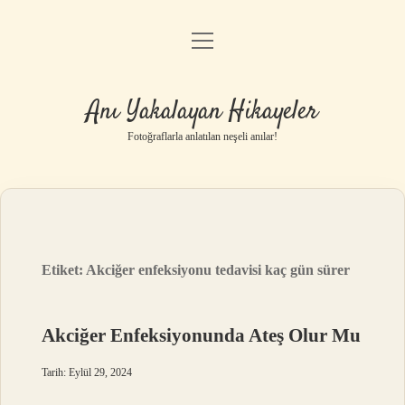
menüyü
Anasayfa
aç
Gizlilik Politikası
Anı Yakalayan Hikayeler
Yasal Uyarı
Fotoğraflarla anlatılan neşeli anılar!
Hakkımızda
Etiket:
Akciğer enfeksiyonu tedavisi kaç gün sürer
Akciğer Enfeksiyonunda Ateş Olur Mu
Tarih: Eylül 29, 2024