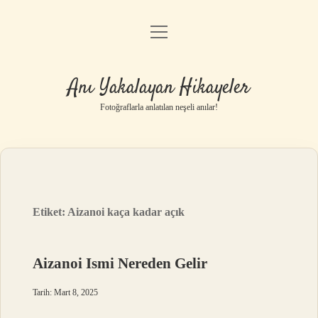
menüyü
Anasayfa
aç
Gizlilik Politikası
Anı Yakalayan Hikayeler
Yasal Uyarı
Fotoğraflarla anlatılan neşeli anılar!
Hakkımızda
Etiket:
Aizanoi kaça kadar açık
Aizanoi Ismi Nereden Gelir
Tarih: Mart 8, 2025