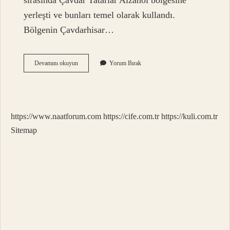
sırasında Çavdar Tatarlar Aizanoi bölgesine
yerleşti ve bunları temel olarak kullandı.
Bölgenin Çavdarhisar…
Aizanoi
Devamını okuyun
Yorum Bırak
Ismi
Nereden
Gelir
https://www.naatforum.com
https://cife.com.tr
https://kuli.com.tr
Sitemap