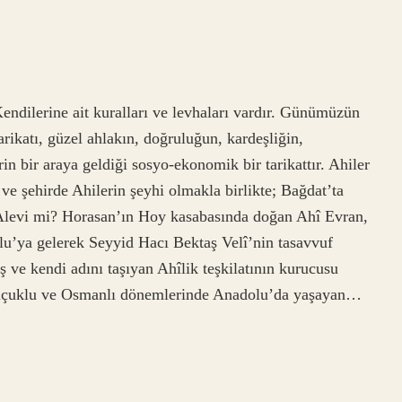
endilerine ait kuralları ve levhaları vardır. Günümüzün
arikatı, güzel ahlakın, doğruluğun, kardeşliğin,
in bir araya geldiği sosyo-ekonomik bir tarikattır. Ahiler
ve şehirde Ahilerin şeyhi olmakla birlikte; Bağdat’ta
 Alevi mi? Horasan’ın Hoy kasabasında doğan Ahî Evran,
u’ya gelerek Seyyid Hacı Bektaş Velî’nin tasavvuf
ş ve kendi adını taşıyan Ahîlik teşkilatının kurucusu
Selçuklu ve Osmanlı dönemlerinde Anadolu’da yaşayan…