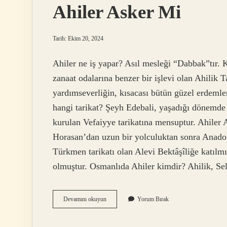
Ahiler Asker Mi
Tarih: Ekim 20, 2024
Ahiler ne iş yapar? Asıl mesleği “Dabbak”tır. K
zanaat odalarına benzer bir işlevi olan Ahilik T
yardımseverliğin, kısacası bütün güzel erdemler
hangi tarikat? Şeyh Edebali, yaşadığı dönemde 
kurulan Vefaiyye tarikatına mensuptur. Ahiler
Horasan’dan uzun bir yolculuktan sonra Anadol
Türkmen tarikatı olan Alevi Bektâşîliğe katılmı
olmuştur. Osmanlıda Ahiler kimdir? Ahilik, 
Ahiler
Devamını okuyun
Yorum Bırak
Asker
Mi