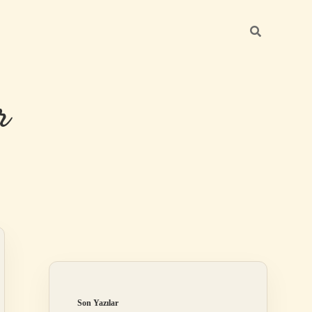
r
Sidebar
ilbet giriş
Son Yazılar