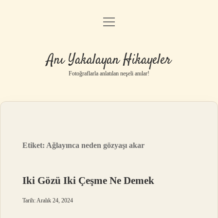
menüyü
Anasayfa
aç
Gizlilik Politikası
Anı Yakalayan Hikayeler
Yasal Uyarı
Fotoğraflarla anlatılan neşeli anılar!
Hakkımızda
Etiket:
Ağlayınca neden gözyaşı akar
Iki Gözü Iki Çeşme Ne Demek
Tarih: Aralık 24, 2024