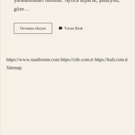
yaralanmaları bulunur. Ayrıca arpacık, şalazyon,
göze…
Iki
Devamını okuyun
Yorum Bırak
Gözü
Iki
Çeşme
Ne
Demek
https://www.naatforum.com
https://cife.com.tr
https://kuli.com.tr
Sitemap