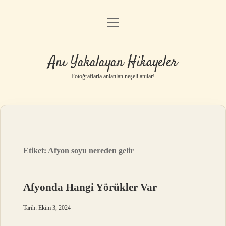
menüyü
Anasayfa
aç
Gizlilik Politikası
Anı Yakalayan Hikayeler
Yasal Uyarı
Fotoğraflarla anlatılan neşeli anılar!
Hakkımızda
Etiket:
Afyon soyu nereden gelir
Afyonda Hangi Yörükler Var
Tarih: Ekim 3, 2024