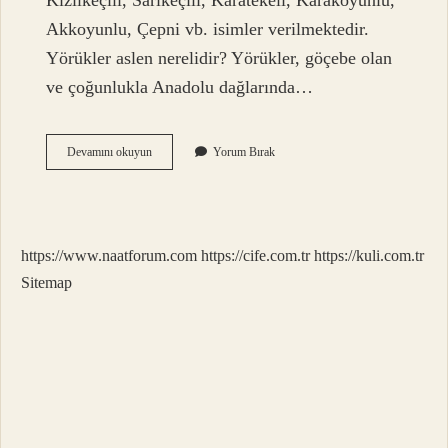
Kızılkeçili, Sarıkeçili, Karatekeli, Karakoyunlu,
Akkoyunlu, Çepni vb. isimler verilmektedir.
Yörükler aslen nerelidir? Yörükler, göçebe olan
ve çoğunlukla Anadolu dağlarında…
Afyonda
Devamını okuyun
Yorum Bırak
Hangi
Yörükler
Var
https://www.naatforum.com
https://cife.com.tr
https://kuli.com.tr
Sitemap