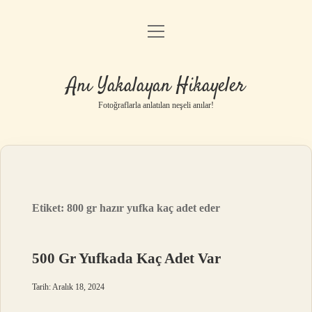
menüyü
Anasayfa
aç
Gizlilik Politikası
Anı Yakalayan Hikayeler
Yasal Uyarı
Fotoğraflarla anlatılan neşeli anılar!
Hakkımızda
Etiket:
800 gr hazır yufka kaç adet eder
500 Gr Yufkada Kaç Adet Var
Tarih: Aralık 18, 2024