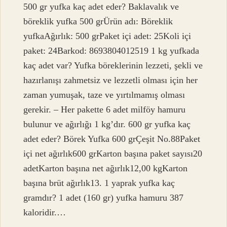
500 gr yufka kaç adet eder? Baklavalık ve
böreklik yufka 500 grÜrün adı: Böreklik
yufkaAğırlık: 500 grPaket içi adet: 25Koli içi
paket: 24Barkod: 8693804012519 1 kg yufkada
kaç adet var? Yufka böreklerinin lezzeti, şekli ve
hazırlanışı zahmetsiz ve lezzetli olması için her
zaman yumuşak, taze ve yırtılmamış olması
gerekir. – Her pakette 6 adet milföy hamuru
bulunur ve ağırlığı 1 kg’dır. 600 gr yufka kaç
adet eder? Börek Yufka 600 grÇeşit No.88Paket
içi net ağırlık600 grKarton başına paket sayısı20
adetKarton başına net ağırlık12,00 kgKarton
başına brüt ağırlık13. 1 yaprak yufka kaç
gramdır? 1 adet (160 gr) yufka hamuru 387
kaloridir.…