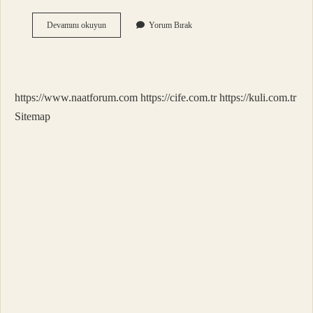
500
Devamını okuyun
Yorum Bırak
Gr
Yufkada
Kaç
Adet
Var
https://www.naatforum.com
https://cife.com.tr
https://kuli.com.tr
Sitemap