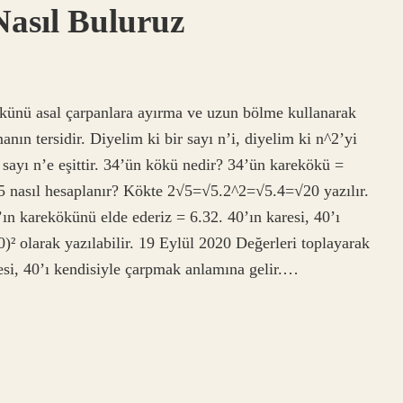
asıl Buluruz
ökünü asal çarpanlara ayırma ve uzun bölme kullanarak
anın tersidir. Diyelim ki bir sayı n’i, diyelim ki n^2’yi
 sayı n’e eşittir. 34’ün kökü nedir? 34’ün karekökü =
5 nasıl hesaplanır? Kökte 2√5=√5.2^2=√5.4=√20 yazılır.
ın karekökünü elde ederiz = 6.32. 40’ın karesi, 40’ı
)² olarak yazılabilir. 19 Eylül 2020 Değerleri toplayarak
esi, 40’ı kendisiyle çarpmak anlamına gelir.…