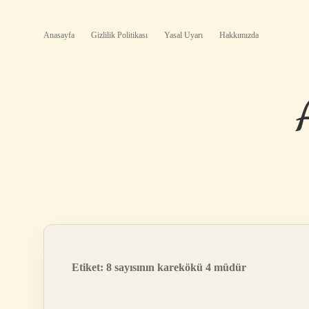
Anasayfa
Gizlilik Politikası
Yasal Uyarı
Hakkımızda
Etiket:
8 sayısının karekökü 4 müdür