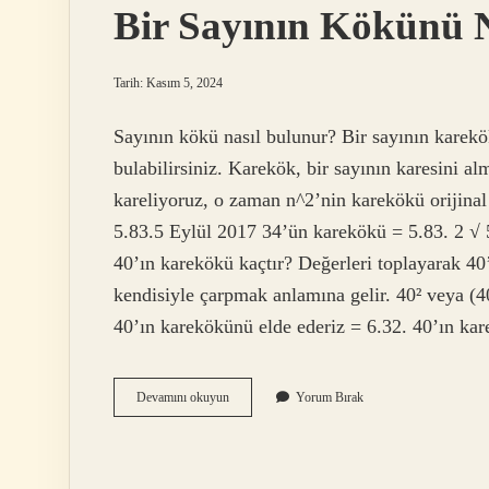
Bir Sayının Kökünü N
Tarih: Kasım 5, 2024
Sayının kökü nasıl bulunur? Bir sayının karek
bulabilirsiniz. Karekök, bir sayının karesini alm
kareliyoruz, o zaman n^2’nin karekökü orijinal
5.83.5 Eylül 2017 34’ün karekökü = 5.83. 2 √ 
40’ın karekökü kaçtır? Değerleri toplayarak 40’
kendisiyle çarpmak anlamına gelir. 40² veya (40
40’ın karekökünü elde ederiz = 6.32. 40’ın kar
Bir
Devamını okuyun
Yorum Bırak
Sayının
Kökünü
Nasıl
Buluruz