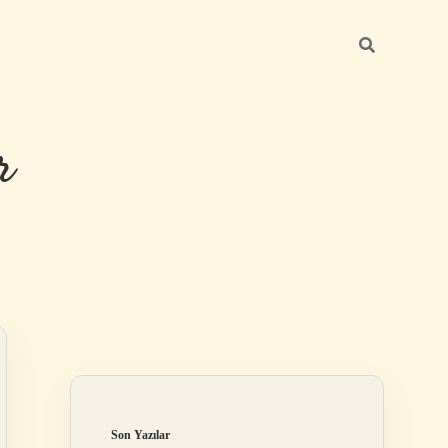
r
Sidebar
ilbet giriş
Son Yazılar