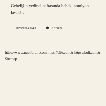
Gebeliğin yedinci haftasında bebek, amniyon
kesesi…
7
Devamını okuyun
14 Yorum
Haftalık
Gebelikte
Annede
Neler
Olur
https://www.naatforum.com
https://cife.com.tr
https://kuli.com.tr
Sitemap