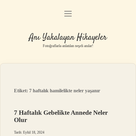
menüyü
Anasayfa
aç
Gizlilik Politikası
Anı Yakalayan Hikayeler
Yasal Uyarı
Fotoğraflarla anlatılan neşeli anılar!
Hakkımızda
Etiket:
7 haftalık hamilelikte neler yaşanır
7 Haftalık Gebelikte Annede Neler
Olur
Tarih: Eylül 18, 2024