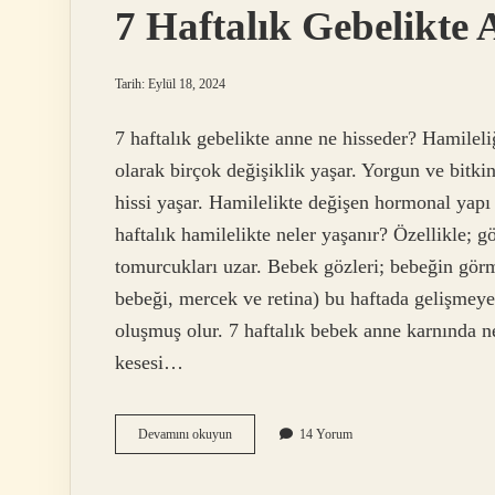
7 Haftalık Gebelikte
Tarih: Eylül 18, 2024
7 haftalık gebelikte anne ne hisseder? Hamileli
olarak birçok değişiklik yaşar. Yorgun ve bitki
hissi yaşar. Hamilelikte değişen hormonal yapı
haftalık hamilelikte neler yaşanır? Özellikle; g
tomurcukları uzar. Bebek gözleri; bebeğin görm
bebeği, mercek ve retina) bu haftada gelişmey
oluşmuş olur. 7 haftalık bebek anne karnında 
kesesi…
7
Devamını okuyun
14 Yorum
Haftalık
Gebelikte
Annede