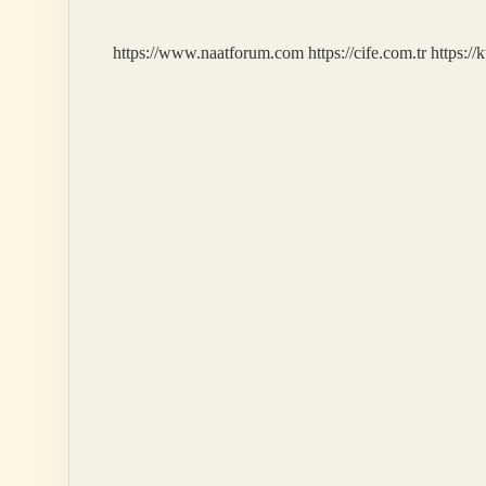
Neler
Olur
https://www.naatforum.com
https://cife.com.tr
https://