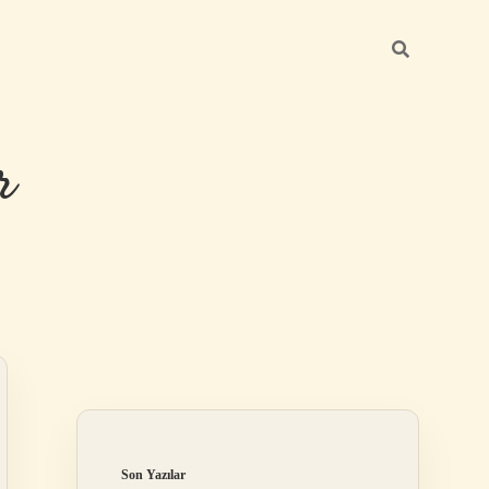
r
Sidebar
ilbet giriş
Son Yazılar