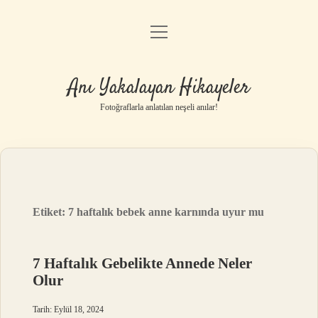
menüyü
Anasayfa
aç
Gizlilik Politikası
Anı Yakalayan Hikayeler
Yasal Uyarı
Fotoğraflarla anlatılan neşeli anılar!
Hakkımızda
Etiket:
7 haftalık bebek anne karnında uyur mu
7 Haftalık Gebelikte Annede Neler
Olur
Tarih: Eylül 18, 2024