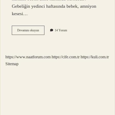
Gebeliğin yedinci haftasında bebek, amniyon
kesesi…
7
Devamını okuyun
14 Yorum
Haftalık
Gebelikte
Annede
Neler
Olur
https://www.naatforum.com
https://cife.com.tr
https://kuli.com.tr
Sitemap