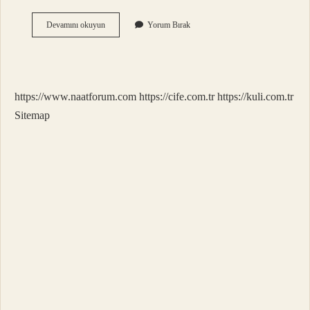
Motor
Devamını okuyun
Yorum Bırak
Gücü
55
Kw
Ne
Demek
https://www.naatforum.com
https://cife.com.tr
https://kuli.com.tr
Sitemap