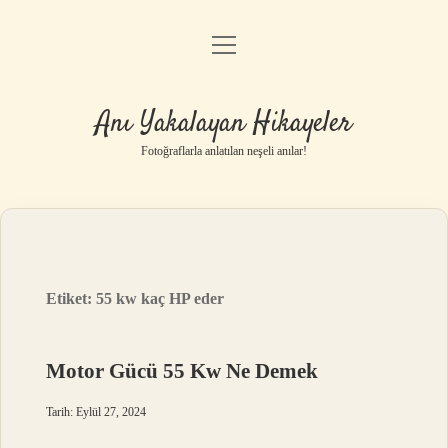
menüyü
Anasayfa
aç
Gizlilik Politikası
Anı Yakalayan Hikayeler
Yasal Uyarı
Fotoğraflarla anlatılan neşeli anılar!
Hakkımızda
Etiket:
55 kw kaç HP eder
Motor Gücü 55 Kw Ne Demek
Tarih: Eylül 27, 2024