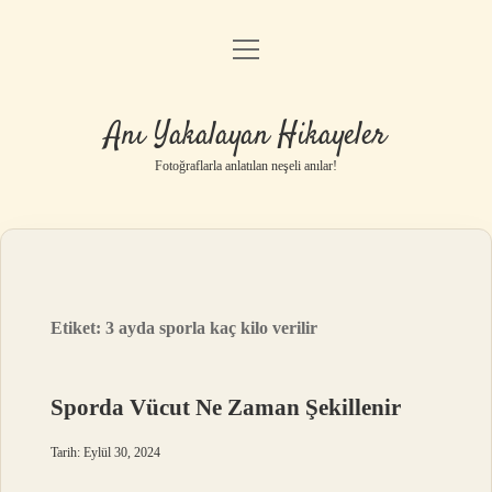
menüyü
Anasayfa
aç
Gizlilik Politikası
Anı Yakalayan Hikayeler
Yasal Uyarı
Fotoğraflarla anlatılan neşeli anılar!
Hakkımızda
Etiket:
3 ayda sporla kaç kilo verilir
Sporda Vücut Ne Zaman Şekillenir
Tarih: Eylül 30, 2024