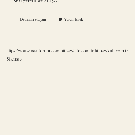
seviyelerinde artış…
Sporda
Devamını okuyun
Yorum Bırak
Vücut
Ne
Zaman
Şekillenir
https://www.naatforum.com
https://cife.com.tr
https://kuli.com.tr
Sitemap