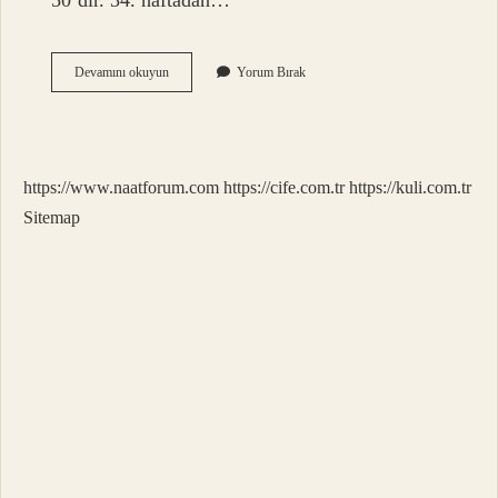
50’dir. 34. haftadan…
29
Devamını okuyun
Yorum Bırak
Haftalık
Doğan
Bebek
Yaşar
Mı
https://www.naatforum.com
https://cife.com.tr
https://kuli.com.tr
Sitemap