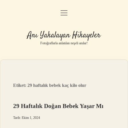
menüyü
Anasayfa
aç
Gizlilik Politikası
Anı Yakalayan Hikayeler
Yasal Uyarı
Fotoğraflarla anlatılan neşeli anılar!
Hakkımızda
Etiket:
29 haftalık bebek kaç kilo olur
29 Haftalık Doğan Bebek Yaşar Mı
Tarih: Ekim 1, 2024