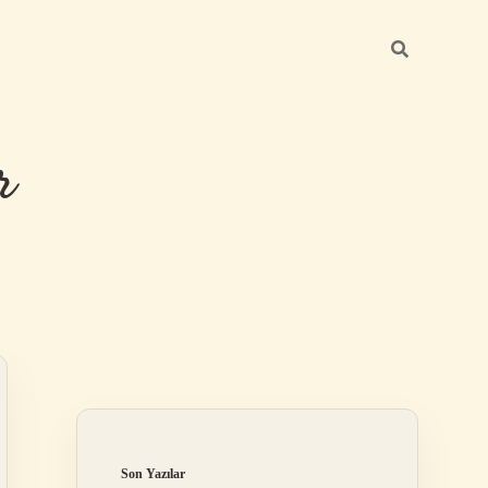
r
Sidebar
ilbet giriş
Son Yazılar