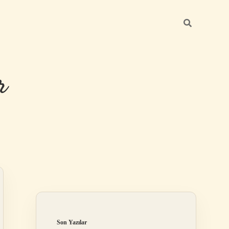
r
Sidebar
ilbet giriş
Son Yazılar