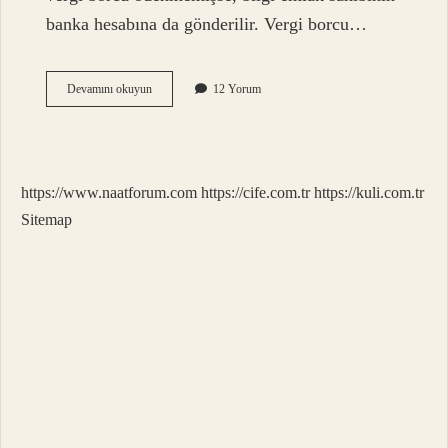
banka hesabına da gönderilir. Vergi borcu…
Emlak
Devamını okuyun
12 Yorum
Vergisi
5
Yıl
Ödenmezse
Ne
https://www.naatforum.com
https://cife.com.tr
https://kuli.com.tr
Olur
Sitemap