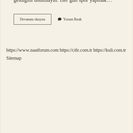
geldiğini unutmayın. Her gün spor yapmak…
Çok
Devamını okuyun
Yorum Bırak
Spor
Yaparsak
Ne
Olur
https://www.naatforum.com
https://cife.com.tr
https://kuli.com.tr
Sitemap