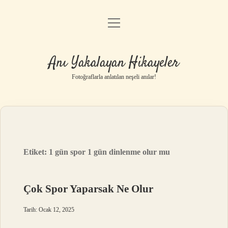
menüyü
Anasayfa
aç
Gizlilik Politikası
Anı Yakalayan Hikayeler
Yasal Uyarı
Fotoğraflarla anlatılan neşeli anılar!
Hakkımızda
Etiket:
1 gün spor 1 gün dinlenme olur mu
Çok Spor Yaparsak Ne Olur
Tarih: Ocak 12, 2025