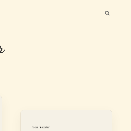
r
Sidebar
ilbet giriş
Son Yazılar