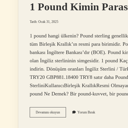
1 Pound Kimin Paras
Tarih: Ocak 31, 2025
1 pound hangi ülkenin? Pound sterling genellikl
tüm Birleşik Krallık’ın resmi para birimidir. Po
bankası İngiltere Bankası’dır (BOE). Pound kime
olan İngiliz sterlininin simgesidir. 1 pound 
indirin. Dönüşüm oranları İngiliz Sterlini /
TRY20 GBP881.18400 TRY8 satır daha Pound kim
SterliniKullanıcıBirleşik KrallıkResmi Olma
pound Ne Demek? Bir pound-kuvvet, bir pound 
1
Devamını okuyun
Yorum Bırak
Pound
Kimin
Parası