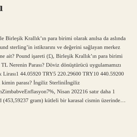
ı
e Birleşik Krallık’ın para birimi olarak anılsa da aslında
und sterling’in istikrarını ve değerini sağlayan merkez
 ait? Pound işareti (£), Birleşik Krallık’ın para birimi
Kaç TL Nerenin Parası? Döviz dönüştürücü uygulamamızı
 Türk Lirası1 44.05920 TRY5 220.29600 TRY10 440.59200
in parası? İngiliz Sterliniİngiliz
yanZimbabveEnflasyon7%, Nisan 202216 satır daha 1
(453,59237 gram) kütleli bir karasal cismin üzerinde…