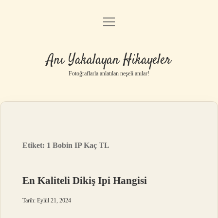
menüyü
Anasayfa
aç
Gizlilik Politikası
Anı Yakalayan Hikayeler
Yasal Uyarı
Fotoğraflarla anlatılan neşeli anılar!
Hakkımızda
Etiket:
1 Bobin IP Kaç TL
En Kaliteli Dikiş Ipi Hangisi
Tarih: Eylül 21, 2024