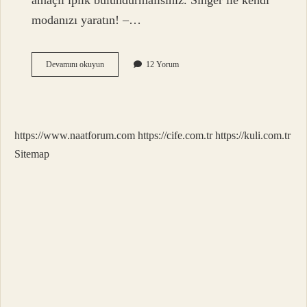
amaçlı iplik bulundurmalısınız. Singer ile kendi
modanızı yaratın! –…
En
Devamını okuyun
12 Yorum
Kaliteli
Dikiş
Ipi
Hangisi
https://www.naatforum.com
https://cife.com.tr
https://kuli.com.tr
Sitemap